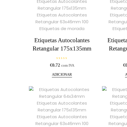
5
Etiquetas Autocolantes
Etiquet
Retangular 175x135mm
Retang
A
€
0.72
€
com IVA
v
a
l
ADICIONAR
i
a
ç
ã
o
0
d
e
5