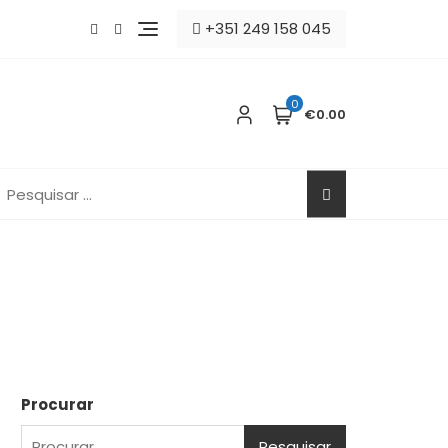
+351 249 158 045
0
€0.00
esquisar
or:
Procurar
Pesquisar