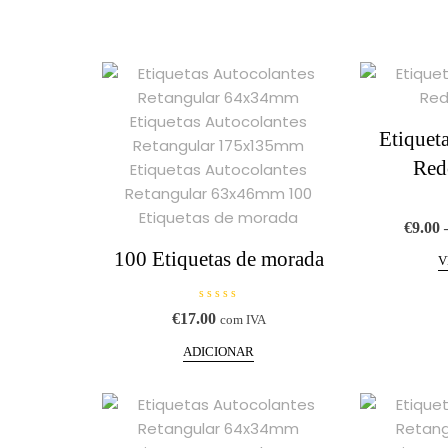
Etiquet
Red
€
9.00
100 Etiquetas de morada
V
A
€
17.00
com IVA
v
a
l
ADICIONAR
i
a
ç
ã
o
0
d
e