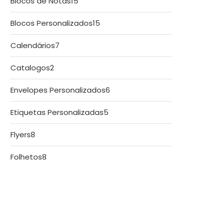
15
Blocos de Notas
15
produtos
15
Blocos Personalizados
15
produtos
7
Calendários
7
produtos
2
Catalogos
2
produtos
6
Envelopes Personalizados
6
produtos
5
Etiquetas Personalizadas
5
produtos
8
Flyers
8
produtos
8
Folhetos
8
produtos