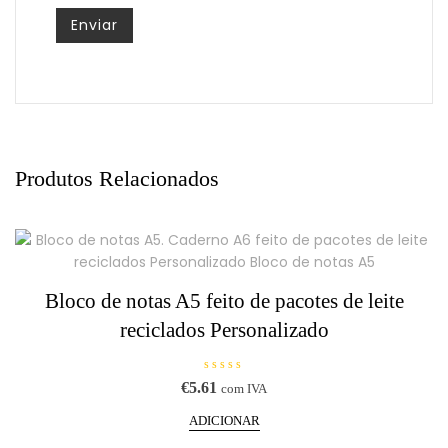
Produtos Relacionados
Bloco de notas A5 feito de pacotes de leite
reciclados Personalizado
A
€
5.61
com IVA
v
a
l
ADICIONAR
i
a