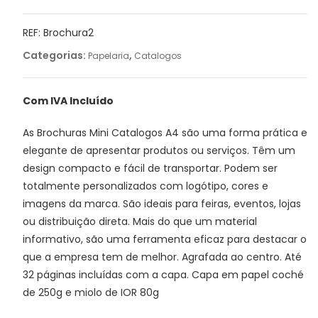
Mini
Catalogos
REF:
Brochura2
A4
Categorias:
,
Papelaria
Catalogos
Com IVA Incluído
As Brochuras Mini Catalogos A4 são uma forma prática e
elegante de apresentar produtos ou serviços. Têm um
design compacto e fácil de transportar. Podem ser
totalmente personalizados com logótipo, cores e
imagens da marca. São ideais para feiras, eventos, lojas
ou distribuição direta. Mais do que um material
informativo, são uma ferramenta eficaz para destacar o
que a empresa tem de melhor. Agrafada ao centro. Até
32 páginas incluídas com a capa. Capa em papel coché
de 250g e miolo de IOR 80g