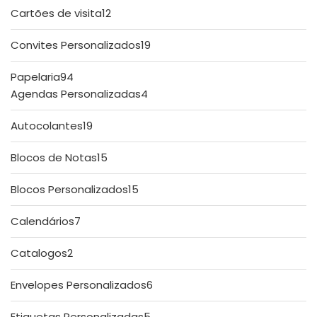
produtos
12
Cartões de visita
12
produtos
19
Convites Personalizados
19
produtos
94
Papelaria
94
produtos
4
Agendas Personalizadas
4
produtos
19
Autocolantes
19
produtos
15
Blocos de Notas
15
produtos
15
Blocos Personalizados
15
produtos
7
Calendários
7
produtos
2
Catalogos
2
produtos
6
Envelopes Personalizados
6
produtos
5
Etiquetas Personalizadas
5