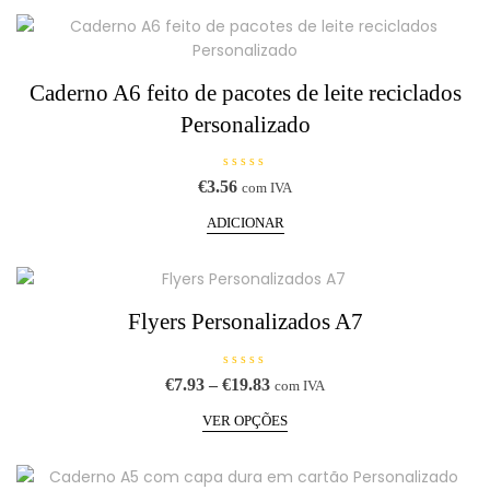
ç
ã
o
0
d
e
5
Caderno A6 feito de pacotes de leite reciclados
Personalizado
A
€
3.56
com IVA
v
a
l
ADICIONAR
i
a
ç
ã
o
0
d
Flyers Personalizados A7
e
5
A
Price
€
7.93
–
€
19.83
com IVA
v
range:
This
a
l
VER OPÇÕES
€7.93
product
i
a
through
has
ç
€19.83
ã
multiple
o