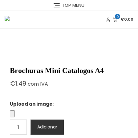
Skip
TOP MENU
to
content
0
€0.00
Brochuras Mini Catalogos A4
€
1.49
com IVA
Upload an image:
Quantidade
Adicionar
de
Brochuras