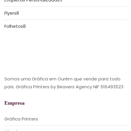
produtos
8
Flyers
8
produtos
8
Folhetos
8
produtos
Somos uma Gráfica em Ourém que vende para todo
país. Gráfica Printers by Beavers Agency NIF 516493523
Empresa
Gráfica Printers