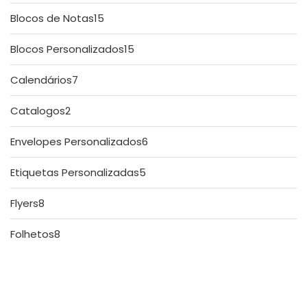
produtos
15
Blocos de Notas
15
produtos
15
Blocos Personalizados
15
produtos
7
Calendários
7
produtos
2
Catalogos
2
produtos
6
Envelopes Personalizados
6
produtos
5
Etiquetas Personalizadas
5
produtos
8
Flyers
8
produtos
8
Folhetos
8
produtos