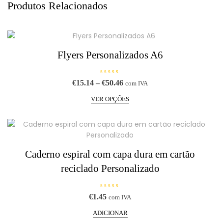
Produtos Relacionados
Flyers Personalizados A6
A
Price
€
15.14
–
€
50.46
com IVA
v
range:
This
a
l
VER OPÇÕES
€15.14
product
i
a
through
has
ç
€50.46
ã
multiple
o
0
variants.
d
e
The
5
Caderno espiral com capa dura em cartão
options
reciclado Personalizado
may
be
chosen
A
€
1.45
com IVA
on
v
a
the
l
ADICIONAR
i