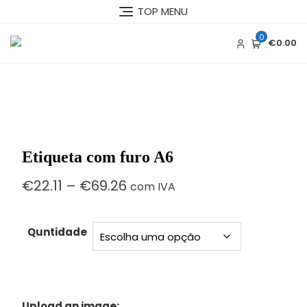
Skip
TOP MENU
to
content
0
€0.00
Etiqueta com furo A6
Price
€
22.11
–
€
69.26
com IVA
range:
€22.11
through
Quntidade
€69.26
Upload an image: