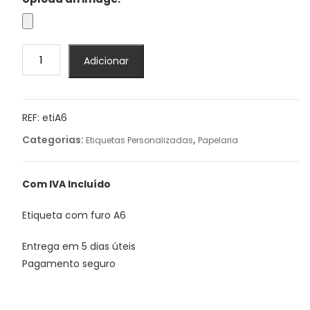
Quantidade
Adicionar
de
Etiqueta
com
furo
REF:
etiA6
A6
Categorias:
,
Etiquetas Personalizadas
Papelaria
Com IVA Incluído
Etiqueta com furo A6
Entrega em 5 dias úteis
Pagamento seguro