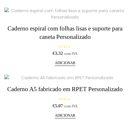
product
a
ç
page
ã
o
0
d
e
5
Caderno espiral com folhas lisas e suporte para
caneta Personalizado
A
€
3.32
com IVA
v
a
l
ADICIONAR
i
a
ç
ã
o
0
d
Caderno A5 fabricado em RPET Personalizado
e
5
A
€
5.07
com IVA
v
a
l
ADICIONAR
i
a
ç
ã