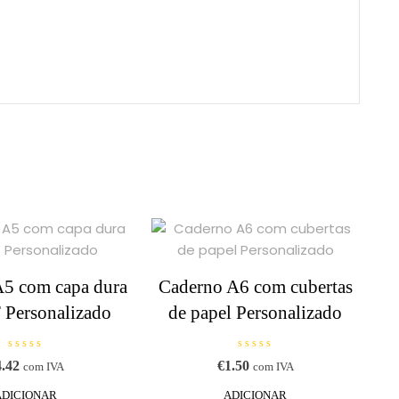
A5 com capa dura
Caderno A6 com cubertas
 Personalizado
de papel Personalizado
A
A
4.42
€
1.50
com IVA
com IVA
v
v
a
a
l
l
ADICIONAR
ADICIONAR