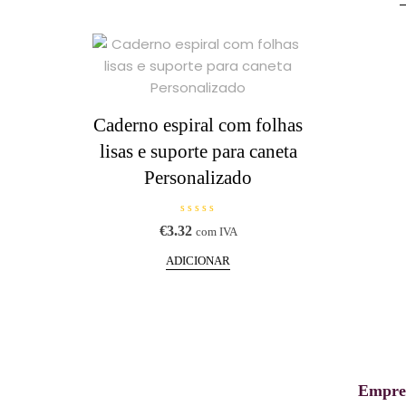
multiple
0
variants.
d
e
The
5
options
may
be
Caderno espiral com folhas
chosen
lisas e suporte para caneta
on
Personalizado
the
product
page
A
€
3.32
com IVA
v
a
l
ADICIONAR
i
a
ç
ã
o
0
d
e
5
Empre