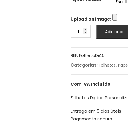
€73
Upload an image:
Quantidade
Adicionar
de
Folhetos
Diplico
Personalizados
REF:
FolhetoDiA5
A5
Categorias:
,
Folhetos
Pape
Com IVA Incluído
Folhetos Diplico Personali
Entrega em 5 dias úteis
Pagamento seguro