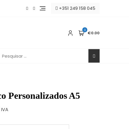
+351 249 158 045
0
€0.00
esquisar
or:
co Personalizados A5
e
 IVA
ge:
.70
ough