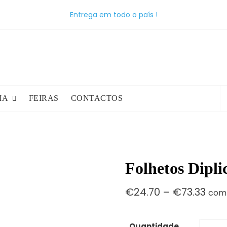
Entrega em todo o país !
P
IA
FEIRAS
CONTACTOS
p
Folhetos Dipli
Pric
€
24.70
–
€
73.33
com
ran
€24
thr
Quantidade