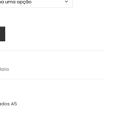
.33
laria
zados A5