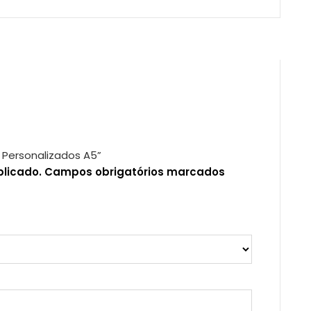
co Personalizados A5”
blicado.
Campos obrigatórios marcados