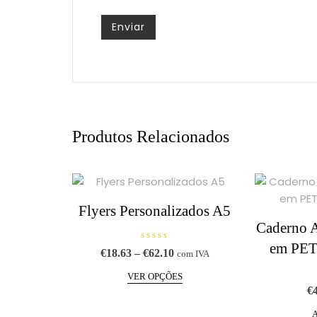
Produtos Relacionados
Flyers Personalizados A5
Caderno 
em PET
A
Price
€
18.63
–
€
62.10
com IVA
v
range:
This
a
l
VER OPÇÕES
€18.63
product
i
€
a
through
has
ç
€62.10
ã
o