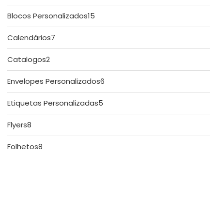
produtos
15
Blocos Personalizados
15
produtos
7
Calendários
7
produtos
2
Catalogos
2
produtos
6
Envelopes Personalizados
6
produtos
5
Etiquetas Personalizadas
5
produtos
8
Flyers
8
produtos
8
Folhetos
8
produtos