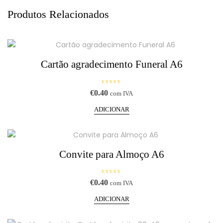
Produtos Relacionados
Cartão agradecimento Funeral A6
A
€
0.40
com IVA
v
a
l
ADICIONAR
i
a
ç
ã
o
0
d
Convite para Almoço A6
e
5
A
€
0.40
com IVA
v
a
l
ADICIONAR
i
a
ç
ã