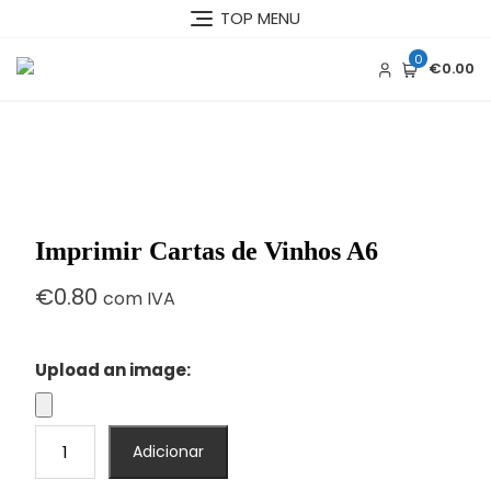
Skip
TOP MENU
to
content
0
€0.00
Imprimir Cartas de Vinhos A6
€
0.80
com IVA
Upload an image:
Quantidade
Adicionar
de
Imprimir