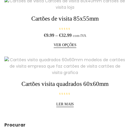
o
0
d
e
5
Cartões de visita 85x55mm
A
Price
€
9.99
–
€
32.99
com IVA
v
range:
This
a
l
VER OPÇÕES
€9.99
product
i
a
through
has
ç
€32.99
ã
multiple
o
0
variants.
d
e
The
5
options
Cartões visita quadrados 60x60mm
may
be
chosen
A
v
LER MAIS
on
a
l
the
i
a
product
ç
ã
page
Procurar
o