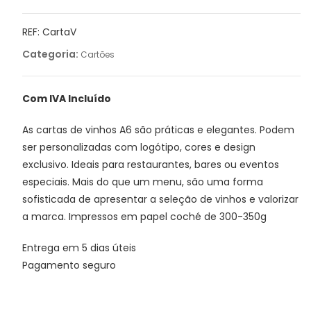
Cartas
de
REF:
CartaV
Vinhos
Categoria:
Cartões
A6
Com IVA Incluído
As cartas de vinhos A6 são práticas e elegantes. Podem
ser personalizadas com logótipo, cores e design
exclusivo. Ideais para restaurantes, bares ou eventos
especiais. Mais do que um menu, são uma forma
sofisticada de apresentar a seleção de vinhos e valorizar
a marca. Impressos em papel coché de 300-350g
Entrega em 5 dias úteis
Pagamento seguro